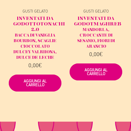
GUSTI GELATO
GUSTI GELATO
INVENTATI DA
INVENTATI DA
GODOT
TOTONACHI
GODOT
MAGHREB
2.0
MANDORLA,
BACCA DI VANIGLIA
CROCCANTE DI
BOURBON, SCAGLIE
SESAMO, FIORI DI
CIOCCOLATO
ARANCIO
DULCEY VALRHONA,
0,00
€
DULCE DE LECHE
0,00
€
AGGIUNGI AL
CARRELLO
AGGIUNGI AL
CARRELLO