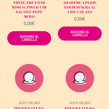
FRUIT, FRUTTI DI
AMARENE A PEZZI,
BOSCO, PISTACCHI
PAN DI SPAGNA AL
SALATI E PEPE
CIOCCOLATO
NERO
0,00
€
0,00
€
AGGIUNGI AL
CARRELLO
AGGIUNGI AL
CARRELLO
GUSTI GELATO
GUSTI GELATO
INVENTATI DA
INVENTATI DA