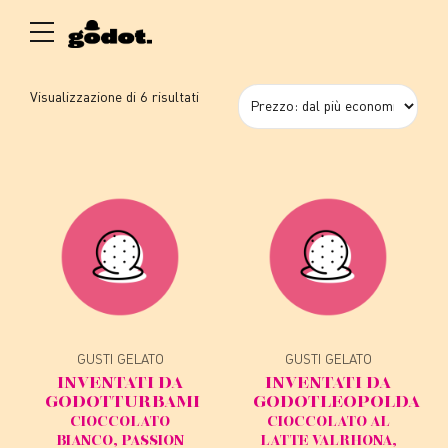
Prezzo:
Visualizzazione di 6 risultati
dal
più
economico
GUSTI GELATO
GUSTI GELATO
INVENTATI DA
INVENTATI DA
GODOT
TURBAMI
GODOT
LEOPOLDA
CIOCCOLATO
CIOCCOLATO AL
BIANCO, PASSION
LATTE VALRHONA,