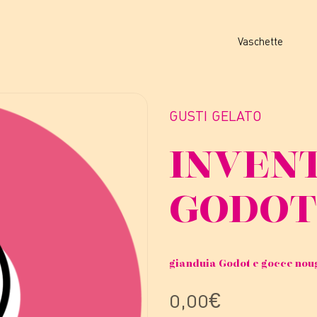
Vaschette
GUSTI GELATO
INVENT
GODOT
gianduia Godot e gocce nou
0,00
€