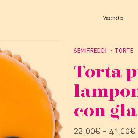
Vaschette
SEMIFREDDI
TORTE
Torta p
lampon
con gl
22,00
€
-
41,00
€