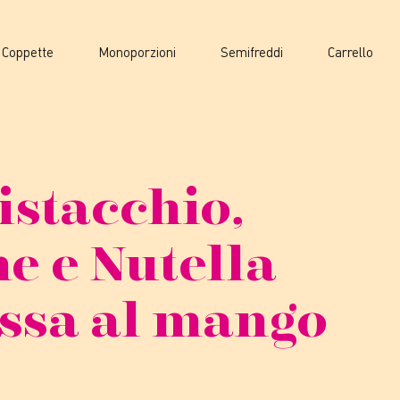
Coppette
Monoporzioni
Semifreddi
Carrello
istacchio,
e e Nutella
assa al mango
Fascia