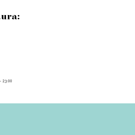
del
prodotto
tura:
– 23:00