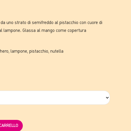
di
prezzo:
da uno strato di semifreddo al pistacchio con cuore di
o al lampone. Glassa al mango come copertura
da
hero, lampone, pistacchio, nutella
22,00€
a
41,00€
 CARRELLO