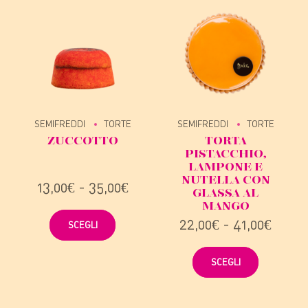
SEMIFREDDI
TORTE
SEMIFREDDI
TORTE
ZUCCOTTO
TORTA
PISTACCHIO,
LAMPONE E
NUTELLA CON
Fascia
13,00
€
-
35,00
€
GLASSA AL
di
MANGO
prezzo:
Questo
Fasci
22,00
€
-
41,00
€
SCEGLI
da
prodotto
di
13,00€
ha
prezz
Questo
a
SCEGLI
da
più
prodotto
35,00€
22,00
varianti.
ha
a
Le
più