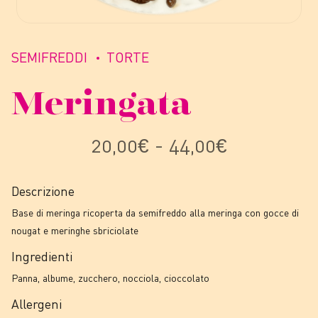
SEMIFREDDI
TORTE
Meringata
Fascia
20,00
€
-
44,00
€
di
Descrizione
prezzo:
Base di meringa ricoperta da semifreddo alla meringa con gocce di
nougat e meringhe sbriciolate
da
Ingredienti
Panna, albume, zucchero, nocciola, cioccolato
20,00€
Allergeni