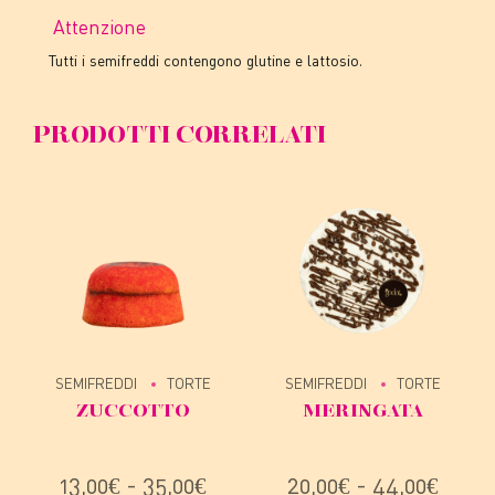
Attenzione
Tutti i semifreddi contengono glutine e lattosio.
PRODOTTI CORRELATI
SEMIFREDDI
TORTE
SEMIFREDDI
TORTE
ZUCCOTTO
MERINGATA
Fascia
Fasci
13,00
€
-
35,00
€
20,00
€
-
44,00
€