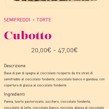
SEMIFREDDI
TORTE
Cubotto
Fascia
20,00
€
-
47,00
€
di
Descrizione
prezzo:
Base di pan di spagna al cioccolato ricoperto da tre strati di
semifreddo al cioccolato fondente, cioccolato bianco e gianduia, con
da
copertura di glassa al cioccolato fondente
Ingredienti
20,00€
Panna, tuorlo pastorizzato, zucchero, cioccolato fondente,
cioccolato al latte, cioccolato bianco, nocciola, glassa al cioccolato