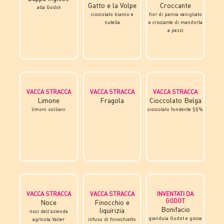
Gatto e la Volpe
Croccante
alla Godot
cioccolato bianco e
fior di panna vanigliato
nutella
e croccante di mandorla
a pezzi
VACCA STRACCA
VACCA STRACCA
VACCA STRACCA
Limone
Fragola
Cioccolato Belga
limoni siciliani
cioccolato fondente 55%
VACCA STRACCA
VACCA STRACCA
INVENTATI DA
GODOT
Noce
Finocchio e
Bonifacio
liquirizia
noci dell'azienda
gianduia Godot e gocce
agricola Valier
infuso di finocchietto