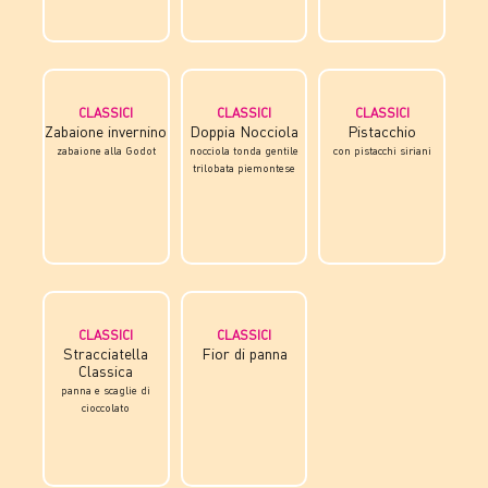
CLASSICI
CLASSICI
CLASSICI
Zabaione invernino
Doppia Nocciola
Pistacchio
zabaione alla Godot
nocciola tonda gentile
con pistacchi siriani
trilobata piemontese
CLASSICI
CLASSICI
Stracciatella
Fior di panna
Classica
panna e scaglie di
cioccolato