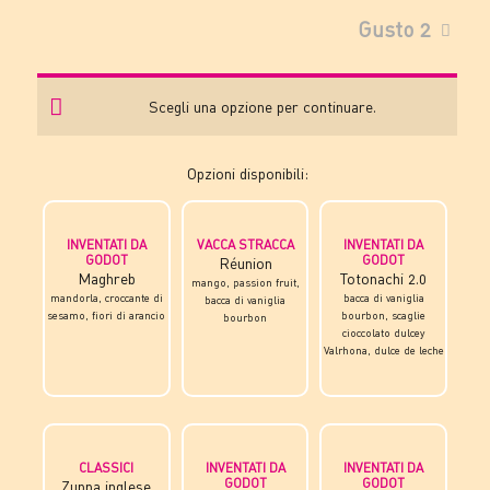
Gusto 2
Scegli una opzione per continuare.
Opzioni disponibili:
INVENTATI DA
VACCA STRACCA
INVENTATI DA
GODOT
GODOT
Réunion
Maghreb
Totonachi 2.0
mango, passion fruit,
mandorla, croccante di
bacca di vaniglia
bacca di vaniglia
sesamo, fiori di arancio
bourbon, scaglie
bourbon
cioccolato dulcey
Valrhona, dulce de leche
CLASSICI
INVENTATI DA
INVENTATI DA
GODOT
GODOT
Zuppa inglese