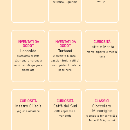
nougat
selvatico, liquirizia
INVENTATI DA
INVENTATI DA
CURIOSITÀ
GODOT
GODOT
Latte e Menta
Leopolda
Turbami
menta piperita e menta
cioccolato al latte
cioccolato bianco,
nana
Valrhona, amarene a
passion fruit, frutti di
pezzi, pan di spagna al
bosco, pistacchi salati e
cioccolato
pepe nero
CURIOSITÀ
CURIOSITÀ
CLASSICI
Mastro Ciliegia
Caffè del Sud
Cioccolato
Monorigine
yogurt e amarene
caffè espresso e
mandorla
cioccolato fondente São
Tome 72% Agostoni