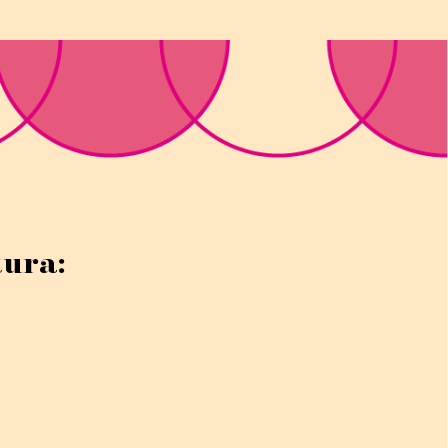
tura: